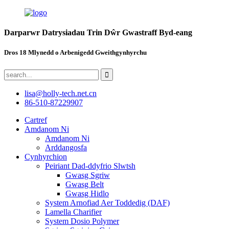
Darparwr Datrysiadau Trin Dŵr Gwastraff Byd-eang
Dros 18 Mlynedd o Arbenigedd Gweithgynhyrchu
lisa@holly-tech.net.cn
86-510-87229907
Cartref
Amdanom Ni
Amdanom Ni
Arddangosfa
Cynhyrchion
Peiriant Dad-ddyfrio Slwtsh
Gwasg Sgriw
Gwasg Belt
Gwasg Hidlo
System Arnofiad Aer Toddedig (DAF)
Lamella Charifier
System Dosio Polymer