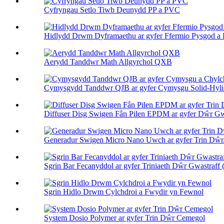
Cyfryngau Setlo Tiwb Deunydd PP a PVC
Hidlydd Drwm Dyframaethu ar gyfer Ffermio Pysgod a P
Aerydd Tanddwr Math Allgyrchol QXB
Cymysgydd Tanddwr QJB ar gyfer Cymysgu Solid-Hylif
Diffuser Disg Swigen Fân Pilen EPDM ar gyfer Dŵr Gwa
Generadur Swigen Micro Nano Uwch ar gyfer Trin Dŵr.
Sgrin Bar Fecanyddol ar gyfer Triniaeth Dŵr Gwastraff (
Sgrin Hidlo Drwm Cylchdroi a Fwydir yn Fewnol
System Dosio Polymer ar gyfer Trin Dŵr Cemegol