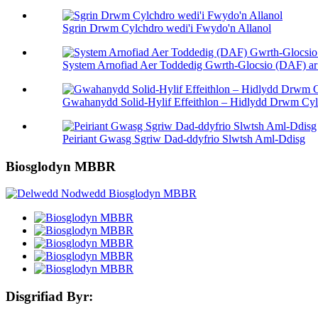
Sgrin Drwm Cylchdro wedi'i Fwydo'n Allanol
System Arnofiad Aer Toddedig Gwrth-Glocsio (DAF) ar g
Gwahanydd Solid-Hylif Effeithlon – Hidlydd Drwm Cylc
Peiriant Gwasg Sgriw Dad-ddyfrio Slwtsh Aml-Ddisg
Biosglodyn MBBR
Disgrifiad Byr: