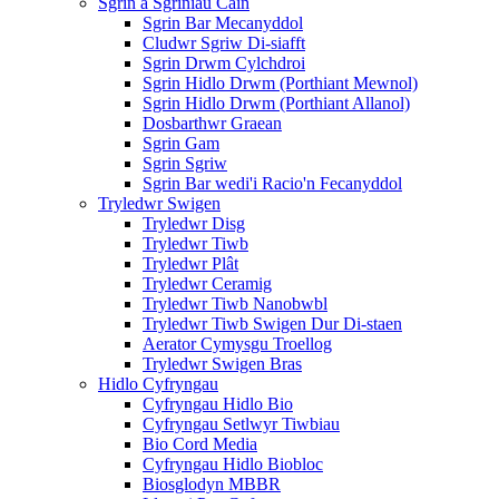
Sgrin a Sgriniau Cain
Sgrin Bar Mecanyddol
Cludwr Sgriw Di-siafft
Sgrin Drwm Cylchdroi
Sgrin Hidlo Drwm (Porthiant Mewnol)
Sgrin Hidlo Drwm (Porthiant Allanol)
Dosbarthwr Graean
Sgrin Gam
Sgrin Sgriw
Sgrin Bar wedi'i Racio'n Fecanyddol
Tryledwr Swigen
Tryledwr Disg
Tryledwr Tiwb
Tryledwr Plât
Tryledwr Ceramig
Tryledwr Tiwb Nanobwbl
Tryledwr Tiwb Swigen Dur Di-staen
Aerator Cymysgu Troellog
Tryledwr Swigen Bras
Hidlo Cyfryngau
Cyfryngau Hidlo Bio
Cyfryngau Setlwyr Tiwbiau
Bio Cord Media
Cyfryngau Hidlo Biobloc
Biosglodyn MBBR