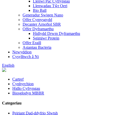
Llenwi Pac Cyfryngau
Llenwadau Tŵr Oeri
Bio Ball
Generadur Swigen Nano
Offer Cymysgydd
Decanter Arnofiol SBR
Offer Dyframaethu
Hidlydd Drwm Dyframaethu
Sgimiwr Protein
Offer Eraill
Asiantau Bacteria
Newyddion
Cysylltwch â Ni
English
Cartref
Cynhyrchion
Hidlo Cyfryngau
Biosglodyn MBBR
Categorïau
Peiriant Dad-ddyfrio Slwtsh