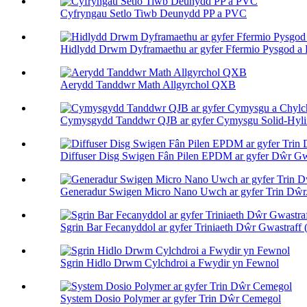
Cyfryngau Setlo Tiwb Deunydd PP a PVC
Hidlydd Drwm Dyframaethu ar gyfer Ffermio Pysgod a P
Aerydd Tanddwr Math Allgyrchol QXB
Cymysgydd Tanddwr QJB ar gyfer Cymysgu Solid-Hylif
Diffuser Disg Swigen Fân Pilen EPDM ar gyfer Dŵr Gwa
Generadur Swigen Micro Nano Uwch ar gyfer Trin Dŵr.
Sgrin Bar Fecanyddol ar gyfer Triniaeth Dŵr Gwastraff (
Sgrin Hidlo Drwm Cylchdroi a Fwydir yn Fewnol
System Dosio Polymer ar gyfer Trin Dŵr Cemegol