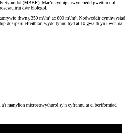
ely Symudol (MBBR). Mae'n cynnig arwynebedd gweithredol
osesau trin dŵr biolegol.
r yn amrywio rhwng 350 m²/m³ ac 800 m²/m³. Nodweddir cymhwysiad
hip ddarparu effeithlonrwydd tynnu hyd at 10 gwaith yn uwch na
'r manylion microstrwythurol sy'n cyfrannu at ei berfformiad