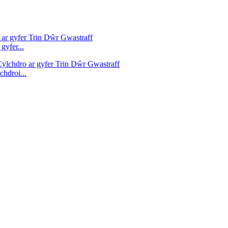
yfer...
hdroi...