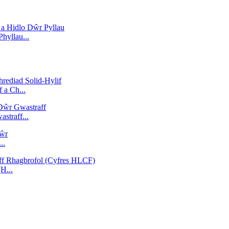
hyllau...
 a Ch...
straff...
..
H...