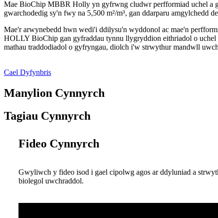
Mae BioChip MBBR Holly yn gyfrwng cludwr perfformiad uchel a 
gwarchodedig sy'n fwy na 5,500 m²/m³, gan ddarparu amgylchedd delfr
Mae'r arwynebedd hwn wedi'i ddilysu'n wyddonol ac mae'n perfform
HOLLY BioChip gan gyfraddau tynnu llygryddion eithriadol o uchel 
mathau traddodiadol o gyfryngau, diolch i'w strwythur mandwll uwc
Cael Dyfynbris
Manylion Cynnyrch
Tagiau Cynnyrch
Fideo Cynnyrch
Gwyliwch y fideo isod i gael cipolwg agos ar ddyluniad a strwy
biolegol uwchraddol.