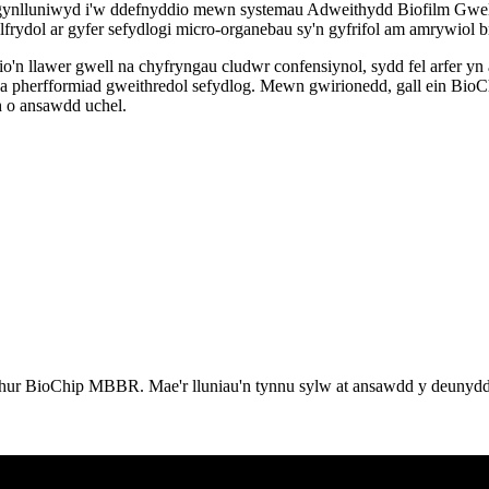
gynlluniwyd i'w ddefnyddio mewn systemau Adweithydd Biofilm Gw
ydol ar gyfer sefydlogi micro-organebau sy'n gyfrifol am amrywiol br
io'n llawer gwell na chyfryngau cludwr confensiynol, sydd fel arfe
a pherfformiad gweithredol sefydlog. Mewn gwirionedd, gall ein BioC
h o ansawdd uchel.
thur BioChip MBBR. Mae'r lluniau'n tynnu sylw at ansawdd y deunydd a