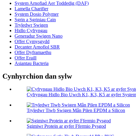
System Arnofiad Aer Toddedig (DAF)
Lamella Charifier
System Dosio Polymer
Sgrin a Sgriniau Cain
Tryledwr Swigen
Hidlo Cyfryngau
Generadur Swigen Nano
Offer Cymysgydd
Decanter Arnofiol SBR
Offer Dyframaethu
Offer Eraill
Asiantau Bacteria
Cynhyrchion dan sylw
Cyfryngau Hidlo Bio Uwch K1, K3, K5 ar gyfer Sys
Tryledwr Tiwb Swigen Mân Pilen EPDM a Silicon
Sgimiwr Protein ar gyfer Ffermio Pysgod