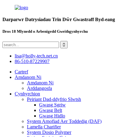
Darparwr Datrysiadau Trin Dŵr Gwastraff Byd-eang
Dros 18 Mlynedd o Arbenigedd Gweithgynhyrchu
lisa@holly-tech.net.cn
86-510-87229907
Cartref
Amdanom Ni
Amdanom Ni
Arddangosfa
Cynhyrchion
Peiriant Dad-ddyfrio Slwtsh
Gwasg Sgriw
Gwasg Belt
Gwasg Hidlo
System Arnofiad Aer Toddedig (DAF)
Lamella Charifier
System Dosio Polymer