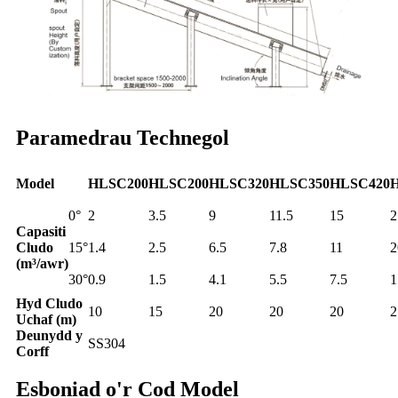
Paramedrau Technegol
Model
HLSC200
HLSC200
HLSC320
HLSC350
HLSC420
0°
2
3.5
9
11.5
15
2
Capasiti
Cludo
15°
1.4
2.5
6.5
7.8
11
2
(m³/awr)
30°
0.9
1.5
4.1
5.5
7.5
1
Hyd Cludo
10
15
20
20
20
2
Uchaf (m)
Deunydd y
SS304
Corff
Esboniad o'r Cod Model