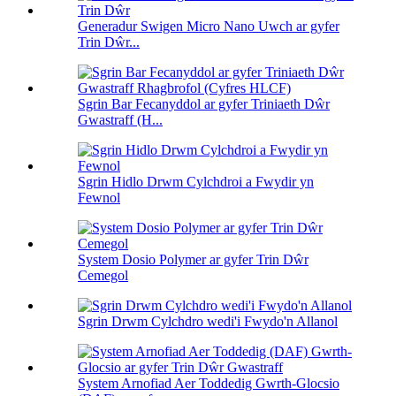
Generadur Swigen Micro Nano Uwch ar gyfer
Trin Dŵr...
Sgrin Bar Fecanyddol ar gyfer Triniaeth Dŵr
Gwastraff (H...
Sgrin Hidlo Drwm Cylchdroi a Fwydir yn
Fewnol
System Dosio Polymer ar gyfer Trin Dŵr
Cemegol
Sgrin Drwm Cylchdro wedi'i Fwydo'n Allanol
System Arnofiad Aer Toddedig Gwrth-Glocsio