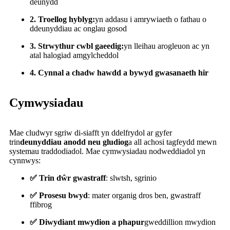
deunydd
2. Troellog hyblyg:
yn addasu i amrywiaeth o fathau o
ddeunyddiau ac onglau gosod
3. Strwythur cwbl gaeedig:
yn lleihau arogleuon ac yn
atal halogiad amgylcheddol
4. Cynnal a chadw hawdd a bywyd gwasanaeth hir
Cymwysiadau
Mae cludwyr sgriw di-siafft yn ddelfrydol ar gyfer
trin
deunyddiau anodd neu gludiog
a all achosi tagfeydd mewn
systemau traddodiadol. Mae cymwysiadau nodweddiadol yn
cynnwys:
✅ Trin dŵr gwastraff
: slwtsh, sgrinio
✅ Prosesu bwyd
: mater organig dros ben, gwastraff
ffibrog
✅ Diwydiant mwydion a phapur
gweddillion mwydion