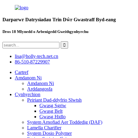
Darparwr Datrysiadau Trin Dŵr Gwastraff Byd-eang
Dros 18 Mlynedd o Arbenigedd Gweithgynhyrchu
lisa@holly-tech.net.cn
86-510-87229907
Cartref
Amdanom Ni
Amdanom Ni
Arddangosfa
Cynhyrchion
Peiriant Dad-ddyfrio Slwtsh
Gwasg Sgriw
Gwasg Belt
Gwasg Hidlo
System Arnofiad Aer Toddedig (DAF)
Lamella Charifier
System Dosio Polymer