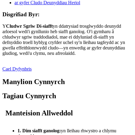
Disgrifiad Byr:
Y
Cludwr Sgriw Di-siafft
yn ddatrysiad trosglwyddo deunydd
arloesol wedi'i gynllunio heb siafft ganolog. O'i gymharu â
chludwyr sgriw traddodiadol, mae ei ddyluniad di-siafft yn
defnyddio troell hyblyg cryfder uchel sy'n lleihau tagfeydd ac yn
gwella effeithlonrwydd cludo—yn enwedig ar gyfer deunyddiau
gludiog, wedi'u clymu, neu afreolaidd.
Cael Dyfynbris
Manylion Cynnyrch
Tagiau Cynnyrch
Manteision Allweddol
1. Dim siafft ganolog:
yn lleihau rhwystro a chlymu