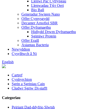
Llenwi Pac Cyfryngau
Llenwadau Tŵr Oeri
Bio Ball
Generadur Swigen Nano
Offer Cymysgydd
Decanter Arnofiol SBR
Offer Dyframaethu
Hidlydd Drwm Dyframaethu
Sgimiwr Protein
Offer Eraill
Asiantau Bacteria
Newyddion
Cysylltwch â Ni
English
Cartref
Cynhyrchion
Sgrin a Sgriniau Cain
Cludwr Sgriw Di-siafft
Categorïau
Peiriant Dad-ddyfrio Slwtsh