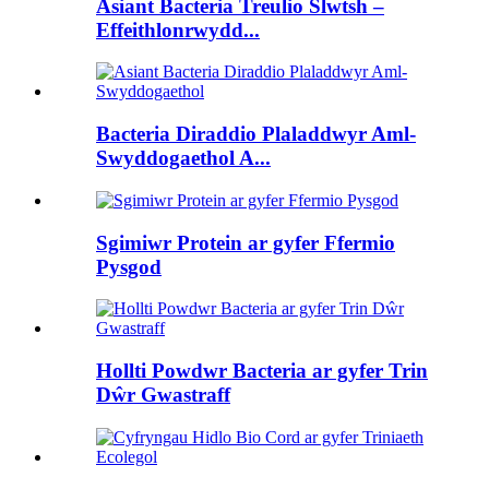
Asiant Bacteria Treulio Slwtsh –
Effeithlonrwydd...
Bacteria Diraddio Plaladdwyr Aml-
Swyddogaethol A...
Sgimiwr Protein ar gyfer Ffermio
Pysgod
Hollti Powdwr Bacteria ar gyfer Trin
Dŵr Gwastraff