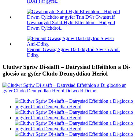
(DAF) ar gyfer...
Gwahanydd Solid-Hylif Effeithlon – Hidlydd
Drwm Cylchdroi...
Peiriant Gwasg Sgriw Dad-ddyfrio Slwtsh Aml-
Ddisg
Cludwr Sgriw Di-siafft – Datrysiad Effeithlon a Di-
glocsio ar gyfer Cludo Deunyddiau Heriol