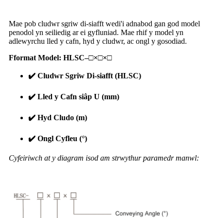
Mae pob cludwr sgriw di-siafft wedi'i adnabod gan god model
penodol yn seiliedig ar ei gyfluniad. Mae rhif y model yn
adlewyrchu lled y cafn, hyd y cludwr, ac ongl y gosodiad.
Fformat Model: HLSC–□×□×□
✔️ Cludwr Sgriw Di-siafft (HLSC)
✔️ Lled y Cafn siâp U (mm)
✔️ Hyd Cludo (m)
✔️ Ongl Cyfleu (°)
Cyfeiriwch at y diagram isod am strwythur paramedr manwl: