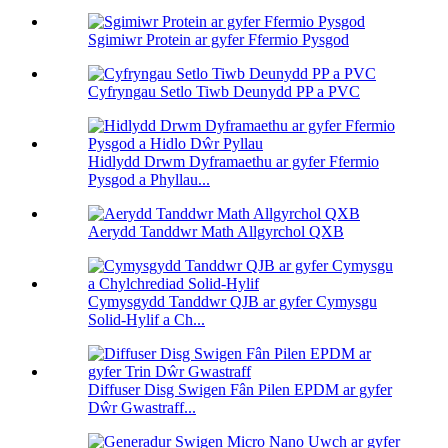
Sgimiwr Protein ar gyfer Ffermio Pysgod
Cyfryngau Setlo Tiwb Deunydd PP a PVC
Hidlydd Drwm Dyframaethu ar gyfer Ffermio
Pysgod a Phyllau...
Aerydd Tanddwr Math Allgyrchol QXB
Cymysgydd Tanddwr QJB ar gyfer Cymysgu
Solid-Hylif a Ch...
Diffuser Disg Swigen Fân Pilen EPDM ar gyfer
Dŵr Gwastraff...