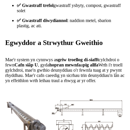
✅ Gwastraff trefol
gwastraff ysbyty, compost, gwastraff
solet
✅ Gwastraff diwydiannol
: naddion metel, sbarion
plastig, ac ati.
Egwyddor a Strwythur Gweithio
Mae'r system yn cynnwys a
sgriw troellog di-siafft
cylchdroi o
fewn
Cafn siâp U
, gyda
hopran mewnfa
a
pig allfa
Wrth i'r troell
gylchdroi, mae'n gwthio deunyddiau o'r fewnfa tuag at y pwynt
rhyddhau. Mae'r cafn caeedig yn sicrhau trin deunyddiau'n lân ac
yn effeithlon wrth leihau traul a rhwyg ar yr offer.