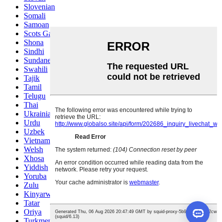
Slovenian
Somali
Samoan
Scots Gaelic
Shona
Sindhi
Sundanese
Swahili
Tajik
Tamil
Telugu
Thai
Ukrainian
Urdu
Uzbek
Vietnamese
Welsh
Xhosa
Yiddish
Yoruba
Zulu
Kinyarwanda
Tatar
Oriya
Turkmen