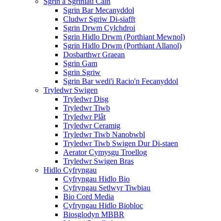
Sgrin a Sgriniau Cain
Sgrin Bar Mecanyddol
Cludwr Sgriw Di-siafft
Sgrin Drwm Cylchdroi
Sgrin Hidlo Drwm (Porthiant Mewnol)
Sgrin Hidlo Drwm (Porthiant Allanol)
Dosbarthwr Graean
Sgrin Gam
Sgrin Sgriw
Sgrin Bar wedi'i Racio'n Fecanyddol
Tryledwr Swigen
Tryledwr Disg
Tryledwr Tiwb
Tryledwr Plât
Tryledwr Ceramig
Tryledwr Tiwb Nanobwbl
Tryledwr Tiwb Swigen Dur Di-staen
Aerator Cymysgu Troellog
Tryledwr Swigen Bras
Hidlo Cyfryngau
Cyfryngau Hidlo Bio
Cyfryngau Setlwyr Tiwbiau
Bio Cord Media
Cyfryngau Hidlo Biobloc
Biosglodyn MBBR