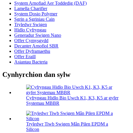
System Arnofiad Aer Toddedig (DAF)
Lamella Charifier
System Dosio Polymer
Sgrin a Sgriniau Cain
Tryledwr Swigen
Hidlo Cyfryngau
Generadur Swigen Nano
Offer Cymysgydd
Decanter Arnofiol SBR
Offer Dyframaethu
Offer Eraill
Asiantau Bacteria
Cynhyrchion dan sylw
Cyfryngau Hidlo Bio Uwch K1, K3, K5 ar gyfer
Systemau MBBR
Tryledwr Tiwb Swigen Mân Pilen EPDM a
Silicon