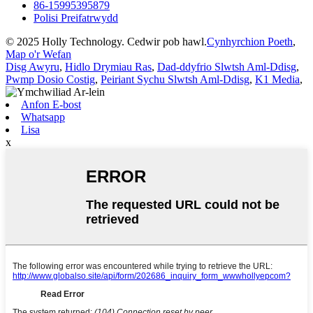
86-15995395879
Polisi Preifatrwydd
© 2025 Holly Technology. Cedwir pob hawl.
Cynhyrchion Poeth
,
Map o'r Wefan
Disg Awyru
,
Hidlo Drymiau Ras
,
Dad-ddyfrio Slwtsh Aml-Ddisg
,
Pwmp Dosio Costig
,
Peiriant Sychu Slwtsh Aml-Ddisg
,
K1 Media
,
Anfon E-bost
Whatsapp
Lisa
x