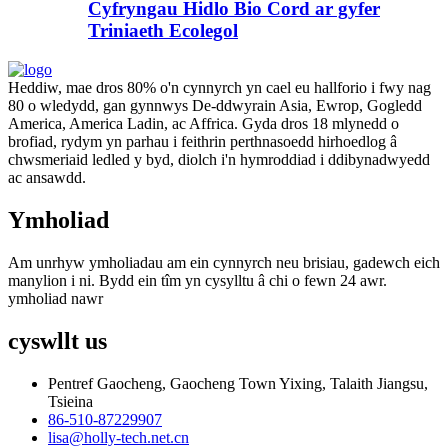
Cyfryngau Hidlo Bio Cord ar gyfer
Triniaeth Ecolegol
Heddiw, mae dros 80% o'n cynnyrch yn cael eu hallforio i fwy nag
80 o wledydd, gan gynnwys De-ddwyrain Asia, Ewrop, Gogledd
America, America Ladin, ac Affrica. Gyda dros 18 mlynedd o
brofiad, rydym yn parhau i feithrin perthnasoedd hirhoedlog â
chwsmeriaid ledled y byd, diolch i'n hymroddiad i ddibynadwyedd
ac ansawdd.
Ymholiad
Am unrhyw ymholiadau am ein cynnyrch neu brisiau, gadewch eich
manylion i ni. Bydd ein tîm yn cysylltu â chi o fewn 24 awr.
ymholiad nawr
cyswllt
us
Pentref Gaocheng, Gaocheng Town Yixing, Talaith Jiangsu,
Tsieina
86-510-87229907
lisa@holly-tech.net.cn