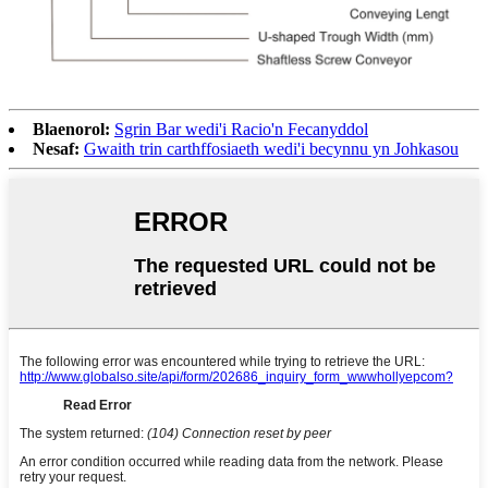
Blaenorol:
Sgrin Bar wedi'i Racio'n Fecanyddol
Nesaf:
Gwaith trin carthffosiaeth wedi'i becynnu yn Johkasou