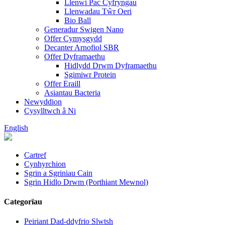
Llenwi Pac Cyfryngau
Llenwadau Tŵr Oeri
Bio Ball
Generadur Swigen Nano
Offer Cymysgydd
Decanter Arnofiol SBR
Offer Dyframaethu
Hidlydd Drwm Dyframaethu
Sgimiwr Protein
Offer Eraill
Asiantau Bacteria
Newyddion
Cysylltwch â Ni
English
Cartref
Cynhyrchion
Sgrin a Sgriniau Cain
Sgrin Hidlo Drwm (Porthiant Mewnol)
Categorïau
Peiriant Dad-ddyfrio Slwtsh