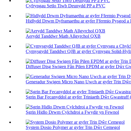
Cyfryngau Setlo Tiwb Deunydd PP a PVC
Hidlydd Drwm Dyframaethu ar gyfer Ffermio Pysgod a P
Aerydd Tanddwr Math Allgyrchol QXB
Cymysgydd Tanddwr QJB ar gyfer Cymysgu Solid-Hylif
Diffuser Disg Swigen Fân Pilen EPDM ar gyfer Dŵr Gwa
Generadur Swigen Micro Nano Uwch ar gyfer Trin Dŵr.
Sgrin Bar Fecanyddol ar gyfer Triniaeth Dŵr Gwastraff (
Sgrin Hidlo Drwm Cylchdroi a Fwydir yn Fewnol
System Dosio Polymer ar gyfer Trin Dŵr Cemegol