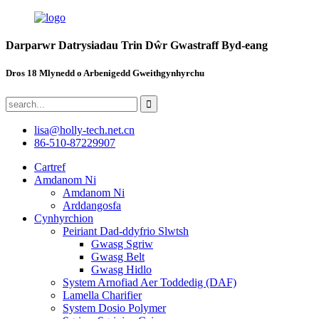
Darparwr Datrysiadau Trin Dŵr Gwastraff Byd-eang
Dros 18 Mlynedd o Arbenigedd Gweithgynhyrchu
lisa@holly-tech.net.cn
86-510-87229907
Cartref
Amdanom Ni
Amdanom Ni
Arddangosfa
Cynhyrchion
Peiriant Dad-ddyfrio Slwtsh
Gwasg Sgriw
Gwasg Belt
Gwasg Hidlo
System Arnofiad Aer Toddedig (DAF)
Lamella Charifier
System Dosio Polymer