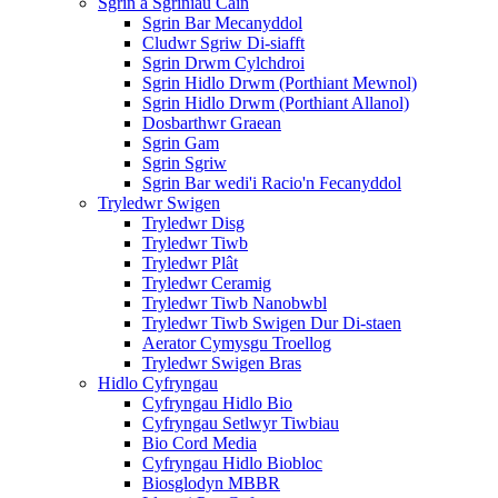
Sgrin a Sgriniau Cain
Sgrin Bar Mecanyddol
Cludwr Sgriw Di-siafft
Sgrin Drwm Cylchdroi
Sgrin Hidlo Drwm (Porthiant Mewnol)
Sgrin Hidlo Drwm (Porthiant Allanol)
Dosbarthwr Graean
Sgrin Gam
Sgrin Sgriw
Sgrin Bar wedi'i Racio'n Fecanyddol
Tryledwr Swigen
Tryledwr Disg
Tryledwr Tiwb
Tryledwr Plât
Tryledwr Ceramig
Tryledwr Tiwb Nanobwbl
Tryledwr Tiwb Swigen Dur Di-staen
Aerator Cymysgu Troellog
Tryledwr Swigen Bras
Hidlo Cyfryngau
Cyfryngau Hidlo Bio
Cyfryngau Setlwyr Tiwbiau
Bio Cord Media
Cyfryngau Hidlo Biobloc
Biosglodyn MBBR