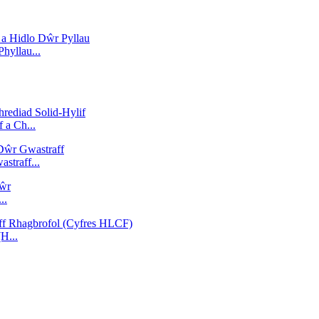
hyllau...
 a Ch...
straff...
..
H...