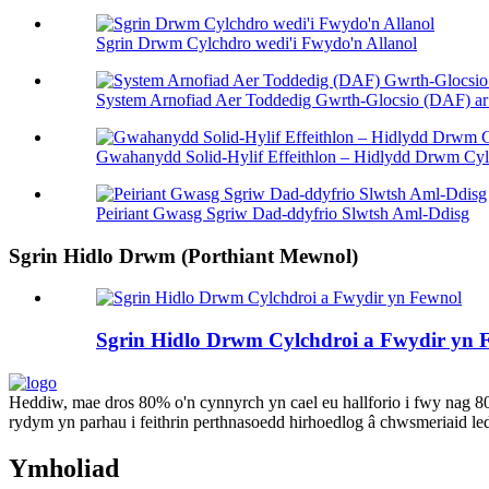
Sgrin Drwm Cylchdro wedi'i Fwydo'n Allanol
System Arnofiad Aer Toddedig Gwrth-Glocsio (DAF) ar g
Gwahanydd Solid-Hylif Effeithlon – Hidlydd Drwm Cylc
Peiriant Gwasg Sgriw Dad-ddyfrio Slwtsh Aml-Ddisg
Sgrin Hidlo Drwm (Porthiant Mewnol)
Sgrin Hidlo Drwm Cylchdroi a Fwydir yn 
Heddiw, mae dros 80% o'n cynnyrch yn cael eu hallforio i fwy nag 
rydym yn parhau i feithrin perthnasoedd hirhoedlog â chwsmeriaid l
Ymholiad