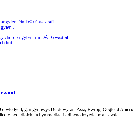
yfer...
hdroi...
Fewnol
80 o wledydd, gan gynnwys De-ddwyrain Asia, Ewrop, Gogledd America
edled y byd, diolch i'n hymroddiad i ddibynadwyedd ac ansawdd.