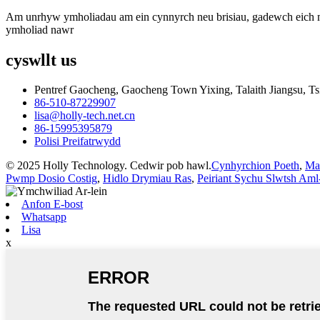
Am unrhyw ymholiadau am ein cynnyrch neu brisiau, gadewch eich man
ymholiad nawr
cyswllt
us
Pentref Gaocheng, Gaocheng Town Yixing, Talaith Jiangsu, Ts
86-510-87229907
lisa@holly-tech.net.cn
86-15995395879
Polisi Preifatrwydd
© 2025 Holly Technology. Cedwir pob hawl.
Cynhyrchion Poeth
,
Ma
Pwmp Dosio Costig
,
Hidlo Drymiau Ras
,
Peiriant Sychu Slwtsh Aml
Anfon E-bost
Whatsapp
Lisa
x