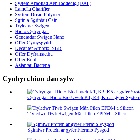
System Arnofiad Aer Toddedig (DAF)
Lamella Charifier
System Dosio Polymer
Sgrin a Sgriniau Cain
Tryledwr Swigen
Hidlo Cyfryngau
Generadur Swigen Nano
Offer Cymysgydd
Decanter Arnofiol SBR
Offer Dyframaethu
Offer Eraill
Asiantau Bacteria
Cynhyrchion dan sylw
Cyfryngau Hidlo Bio Uwch K1, K3, K5 ar gyfer Sys
Tryledwr Tiwb Swigen Mân Pilen EPDM a Silicon
Sgimiwr Protein ar gyfer Ffermio Pysgod