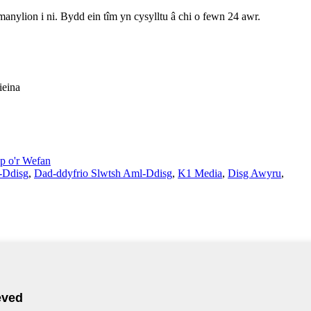
ylion i ni. Bydd ein tîm yn cysylltu â chi o fewn 24 awr.
ieina
p o'r Wefan
-Ddisg
,
Dad-ddyfrio Slwtsh Aml-Ddisg
,
K1 Media
,
Disg Awyru
,