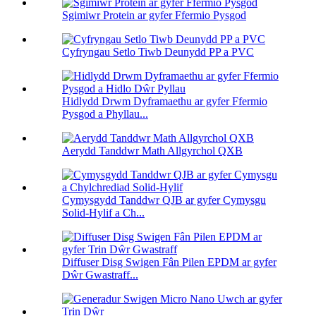
Sgimiwr Protein ar gyfer Ffermio Pysgod
Cyfryngau Setlo Tiwb Deunydd PP a PVC
Hidlydd Drwm Dyframaethu ar gyfer Ffermio
Pysgod a Phyllau...
Aerydd Tanddwr Math Allgyrchol QXB
Cymysgydd Tanddwr QJB ar gyfer Cymysgu
Solid-Hylif a Ch...
Diffuser Disg Swigen Fân Pilen EPDM ar gyfer
Dŵr Gwastraff...