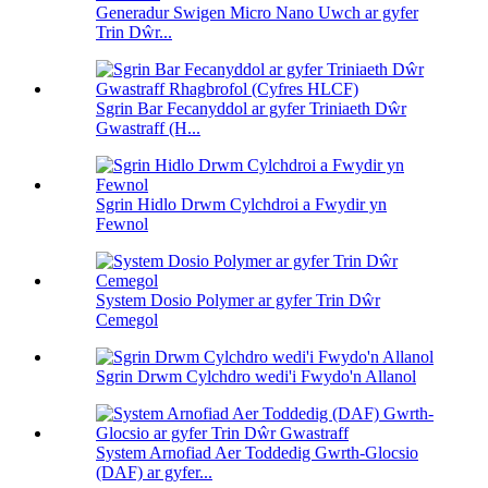
Generadur Swigen Micro Nano Uwch ar gyfer
Trin Dŵr...
Sgrin Bar Fecanyddol ar gyfer Triniaeth Dŵr
Gwastraff (H...
Sgrin Hidlo Drwm Cylchdroi a Fwydir yn
Fewnol
System Dosio Polymer ar gyfer Trin Dŵr
Cemegol
Sgrin Drwm Cylchdro wedi'i Fwydo'n Allanol
System Arnofiad Aer Toddedig Gwrth-Glocsio
(DAF) ar gyfer...