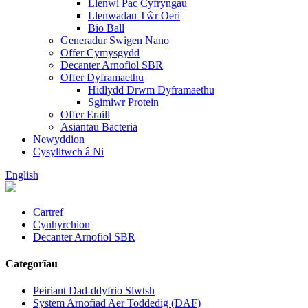
Llenwi Pac Cyfryngau
Llenwadau Tŵr Oeri
Bio Ball
Generadur Swigen Nano
Offer Cymysgydd
Decanter Arnofiol SBR
Offer Dyframaethu
Hidlydd Drwm Dyframaethu
Sgimiwr Protein
Offer Eraill
Asiantau Bacteria
Newyddion
Cysylltwch â Ni
English
Cartref
Cynhyrchion
Decanter Arnofiol SBR
Categorïau
Peiriant Dad-ddyfrio Slwtsh
System Arnofiad Aer Toddedig (DAF)