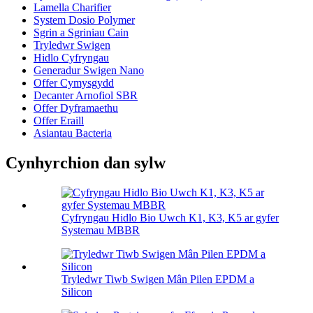
Lamella Charifier
System Dosio Polymer
Sgrin a Sgriniau Cain
Tryledwr Swigen
Hidlo Cyfryngau
Generadur Swigen Nano
Offer Cymysgydd
Decanter Arnofiol SBR
Offer Dyframaethu
Offer Eraill
Asiantau Bacteria
Cynhyrchion dan sylw
Cyfryngau Hidlo Bio Uwch K1, K3, K5 ar gyfer
Systemau MBBR
Tryledwr Tiwb Swigen Mân Pilen EPDM a
Silicon