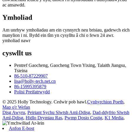
ac ansawdd.
Ymholiad
Am unrhyw ymholiadau am ein cynnyrch neu brisiau, gadewch eich
manylion i ni. Bydd ein tîm yn cysylltu â chi o fewn 24 awr.
ymholiad nawr
cyswllt
us
Pentref Gaocheng, Gaocheng Town Yixing, Talaith Jiangsu,
Tsieina
86-510-87229907
lisa@holly-tech.net.cn
86-15995395879
Polisi Preifatrwydd
© 2025 Holly Technology. Cedwir pob hawl.
Cynhyrchion Poeth
,
Map o'r Wefan
Disg Awyru
,
Peiriant Sychu Slwtsh Aml-Ddisg
,
Dad-ddyfrio Slwtsh
Aml-Ddisg
,
Hidlo Drymiau Ras
,
Pwmp Dosio Costig
,
K1 Media
,
Anfon E-bost