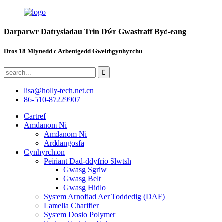
Darparwr Datrysiadau Trin Dŵr Gwastraff Byd-eang
Dros 18 Mlynedd o Arbenigedd Gweithgynhyrchu
lisa@holly-tech.net.cn
86-510-87229907
Cartref
Amdanom Ni
Amdanom Ni
Arddangosfa
Cynhyrchion
Peiriant Dad-ddyfrio Slwtsh
Gwasg Sgriw
Gwasg Belt
Gwasg Hidlo
System Arnofiad Aer Toddedig (DAF)
Lamella Charifier
System Dosio Polymer