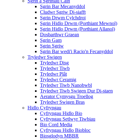
Sgrin a Sgriniau Cain
Sgrin Bar Mecanyddol
Cludwr Sgriw Di-siafft
Sgrin Drwm Cylchdroi
Sgrin Hidlo Drwm (Porthiant Mewnol)
Sgrin Hidlo Drwm (Porthiant Allanol)
Dosbarthwr Graean
Sgrin Gam
Sgrin Sgriw
Sgrin Bar wedi'i Racio'n Fecanyddol
Tryledwr Swigen
Tryledwr Disg
Tryledwr Tiwb
Tryledwr Plât
Tryledwr Ceramig
Tryledwr Tiwb Nanobwbl
Tryledwr Tiwb Swigen Dur Di-staen
Aerator Cymysgu Troellog
Tryledwr Swigen Bras
Hidlo Cyfryngau
Cyfryngau Hidlo Bio
Cyfryngau Setlwyr Tiwbiau
Bio Cord Media
Cyfryngau Hidlo Biobloc
Biosglodyn MBBR