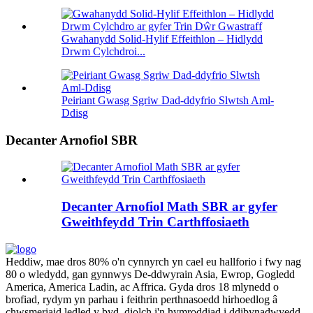
Gwahanydd Solid-Hylif Effeithlon – Hidlydd
Drwm Cylchdroi...
Peiriant Gwasg Sgriw Dad-ddyfrio Slwtsh Aml-
Ddisg
Decanter Arnofiol SBR
Decanter Arnofiol Math SBR ar gyfer
Gweithfeydd Trin Carthffosiaeth
Heddiw, mae dros 80% o'n cynnyrch yn cael eu hallforio i fwy nag
80 o wledydd, gan gynnwys De-ddwyrain Asia, Ewrop, Gogledd
America, America Ladin, ac Affrica. Gyda dros 18 mlynedd o
brofiad, rydym yn parhau i feithrin perthnasoedd hirhoedlog â
chwsmeriaid ledled y byd, diolch i'n hymroddiad i ddibynadwyedd